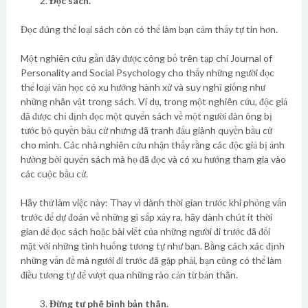
Đọc sách.
Đọc đúng thể loại sách còn có thể làm bạn cảm thấy tự tin hơn.
Một nghiên cứu gần đây được công bố trên tạp chí Journal of
Personality and Social Psychology cho thấy những người đọc
thể loại văn học có xu hướng hành xử và suy nghĩ giống như
những nhân vật trong sách. Ví dụ, trong một nghiên cứu, độc giả
đã được chỉ định đọc một quyển sách về một người đàn ông bị
tước bỏ quyền bầu cử nhưng đã tranh đấu giành quyền bầu cử
cho mình. Các nhà nghiên cứu nhận thấy rằng các độc giả bị ảnh
hưởng bởi quyển sách mà họ đã đọc và có xu hướng tham gia vào
các cuộc bầu cử.
Hãy thử làm việc này: Thay vì dành thời gian trước khi phỏng vấn
trước để dự đoán về những gì sắp xảy ra, hãy dành chút ít thời
gian để đọc sách hoặc bài viết của những người đi trước đã đối
mặt với những tình huống tương tự như bạn. Bằng cách xác định
những vấn đề mà ngưới đi trước đã gặp phải, bạn cũng có thể làm
điều tương tự để vượt qua những rào cản từ bản thân.
Đừng tự phê bình bản thân.