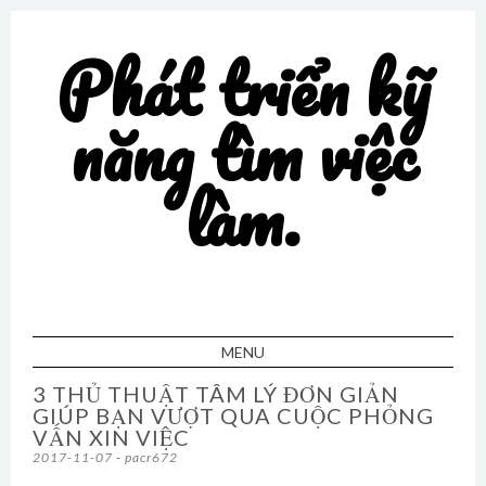
Phát triển kỹ
năng tìm việc
làm.
MENU
SKIP TO CONTENT
3 THỦ THUẬT TÂM LÝ ĐƠN GIẢN
GIÚP BẠN VƯỢT QUA CUỘC PHỎNG
VẤN XIN VIỆC
2017-11-07
-
pacr672