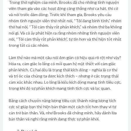
Trong thử nghiệm của mình, Brooks đã cho những tình nguyện
viên tham gia vào các hoạt động căng thẳng như ca hát, thi cử
và nói trước đám đông. Trước khi tham gia, Brooks yêu cầu
nhóm tình nguyện viên thứ nhất nói, “Tôi đang bình tĩnh,” nhóm
thứ hai nói, “Tôi cảm thấy rất phấn khích,” và nhóm thứ ba không
nói gì. Và cô ấy phát hiện ra rằng nhóm những tình nguyện viên
nói, “Tôi cảm thấy rất phấn khích”, tự tin hơn và thể hiện tốt nhất
trong tất cả các nhóm.
Làm thế nào mà một câu nói đơn giản có hiệu quả rõ rệt như vậy?
Hóa ra, cảm giác lo lắng có mối quan hệ mật thiết với cảm giác
phấn khích. Cả hai đều là trạng thái kích động – nghĩa là cơ thể
và trí óc của chúng ta được kích thích – nhưng ở các trạng thái
cảm xúc khác nhau. Lo lắng là kiểu kích động mang tính tiêu cực,
trong khi đó sự phấn khích mang tính tích cực và lạc quan.
Bằng cách chuyển năng lượng tiêu cực thành năng lượng tích
cực sẽ giúp bạn thể hiện bản thân một cách tốt hơn thay vì tự
cản trở bản thân. Và, như Brooks đã chứng minh, hãy đánh lừa
bản thân và nghĩ rằng mình đang thực sự phấn khởi.