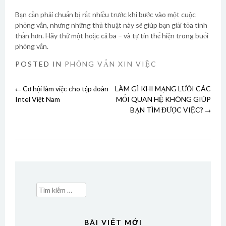
Bạn cần phải chuẩn bị rất nhiều trước khi bước vào một cuộc
phỏng vấn, nhưng những thủ thuật này sẽ giúp bạn giải tỏa tinh
thần hơn. Hãy thử một hoặc cả ba – và tự tin thể hiện trong buổi
phỏng vấn.
POSTED IN
PHỎNG VẤN XIN VIỆC
Cơ hội làm việc cho tập đoàn
LÀM GÌ KHI MẠNG LƯỚI CÁC
Post
←
Intel Việt Nam
MỐI QUAN HỆ KHÔNG GIÚP
BẠN TÌM ĐƯỢC VIỆC?
→
navigation
Tìm
kiếm
cho:
BÀI VIẾT MỚI