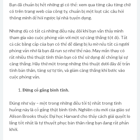
Bạn đã chuẩn bị hết những gì có thể: xem qua từng câu từng chữ
có trên trang web của công ty, chuẩn bị một loạt các câu hỏi
thông minh để hỏi ngược lại nhà tuyển dụng.
Nhưng dù có tất cả những điều này, đôi khi bạn vẫn thấy mình
tham gia vào cuộc phỏng vấn với một sự căng thẳng tột độ. Tất
cả các bằng cấp của bạn có thể dễ dàng bị lu mờ nếu tất cả người
phỏng vấn nhớ là bạn đã run sợ như thế nào. May mắn thay có
rất nhiều thủ thuật tinh thần bạn có thể sử dụng để chống lại sự
căng thẳng. Hãy thử một trong những thủ thuật dưới đây để trấn
tĩnh bản thân, tăng sự tự tin, và giảm căng thẳng khi bước vào
cuộc phỏng vấn.
Đừng cố gắng bình tĩnh.
Đúng như vậy – một trong những điều tồi tệ nhất trong tình
huống này là cố gắng thật bình tĩnh. Nghiên cứu mới của giáo sư
Alison Brooks thuộc Đại học Harvard cho thấy cách giải quyết lo
lắng tốt nhất là tự thuyết phục bản thân rằng bạn đang rất phấn
khởi.