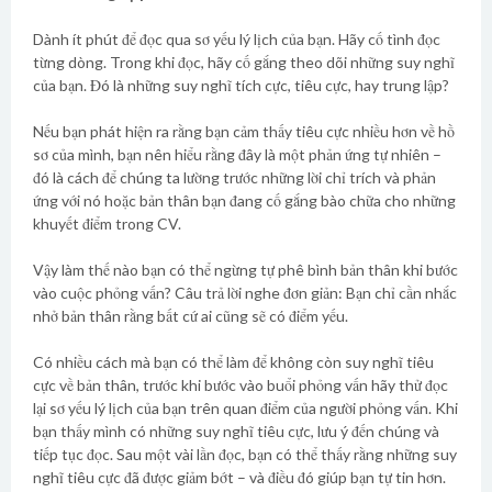
Dành ít phút để đọc qua sơ yếu lý lịch của bạn. Hãy cố tình đọc
từng dòng. Trong khi đọc, hãy cố gắng theo dõi những suy nghĩ
của bạn. Đó là những suy nghĩ tích cực, tiêu cực, hay trung lập?
Nếu bạn phát hiện ra rằng bạn cảm thấy tiêu cực nhiều hơn về hồ
sơ của mình, bạn nên hiểu rằng đây là một phản ứng tự nhiên –
đó là cách để chúng ta lường trước những lời chỉ trích và phản
ứng với nó hoặc bản thân bạn đang cố gắng bào chữa cho những
khuyết điểm trong CV.
Vậy làm thế nào bạn có thể ngừng tự phê bình bản thân khi bước
vào cuộc phỏng vấn? Câu trả lời nghe đơn giản: Bạn chỉ cần nhắc
nhở bản thân rằng bất cứ ai cũng sẽ có điểm yếu.
Có nhiều cách mà bạn có thể làm để không còn suy nghĩ tiêu
cực về bản thân, trước khi bước vào buổi phỏng vấn hãy thử đọc
lại sơ yếu lý lịch của bạn trên quan điểm của người phỏng vấn. Khi
bạn thấy mình có những suy nghĩ tiêu cực, lưu ý đến chúng và
tiếp tục đọc. Sau một vài lần đọc, bạn có thể thấy rằng những suy
nghĩ tiêu cực đã được giảm bớt – và điều đó giúp bạn tự tin hơn.